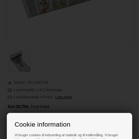
Varenr.:
16-1440759
Leveringstid: 1 til 2 hverdage
Loyalitetsrabat:
4 Point
-
Læs mere
135,00
DKK
Cookie information
Vi bruger cookies til indsamling af statistik og til trafikmåling. Vi bruger
Klik her for pris inkl. fragt