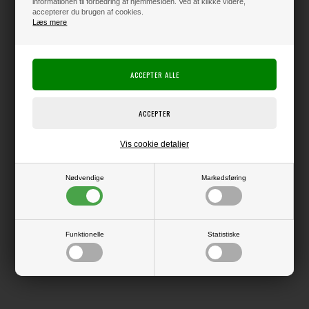
informationen til forbedring af hjemmesiden. Ved at klikke videre,
accepterer du brugen af cookies.
Læs mere
Kun 1 stk. tilbage på lager !!
Producent:
49 and Market
Producentens varenr.:
Vis cookie detaljer
Pakke med superlækker pynt i den sædvanlige lækre stil fra 49 and
Market.
Nødvendige
Markedsføring
LÆS OG BLIV INSPIRERET
Funktionelle
Statistiske
Læs flere artikler...