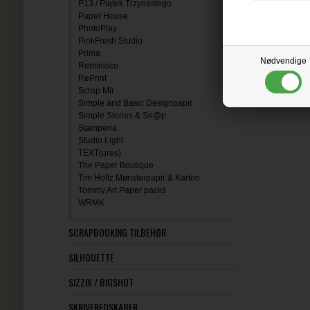
P13 / Piątek Trzynastego
Paper House
PhotoPlay
PinkFresh Studio
Prima
Nødvendige
Reminisce
RePrint
Scrap Mir
Simple and Basic Designpapir
Simple Stories & Sn@p
Stamperia
Studio Light
TEXT(ures)
The Paper Boutique
Tim Holtz Mønsterpapir & Karton
Tommy Art Paper packs
WRMK
SCRAPBOOKING TILBEHØR
SILHOUETTE
SIZZIX / BIGSHOT
SKRIVEREDSKABER