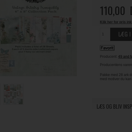
110,00
Klik her for pris ink
Producent:
49 and 
Producentens varenr
Pakke med 28 ark dob
med motiver du kan 
LÆS OG BLIV INS