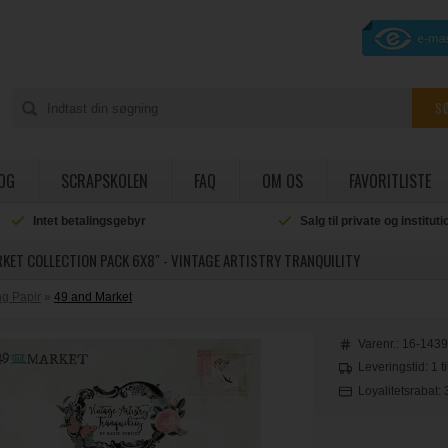
OG
SCRAPSKOLEN
FAQ
OM OS
FAVORITLISTE
Intet betalingsgebyr
Salg til private og institut
KET COLLECTION PACK 6X8" - VINTAGE ARTISTRY TRANQUILITY
g Papir
»
49 and Market
Varenr.:
16-143
Leveringstid: 1 t
Loyalitetsrabat: