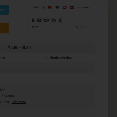
INDKØBSKURV (0)
I alt:
0,00 DKK
MIN KONTO
ioner
Hurtig levering
L
9685
il 2 hverdage
3 Point
-
Læs mere