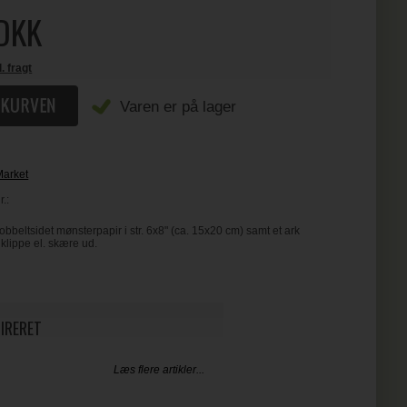
DKK
l. fragt
Varen er på lager
Market
.:
beltsidet mønsterpapir i str. 6x8" (ca. 15x20 cm) samt et ark
klippe el. skære ud.
PIRERET
Læs flere artikler...