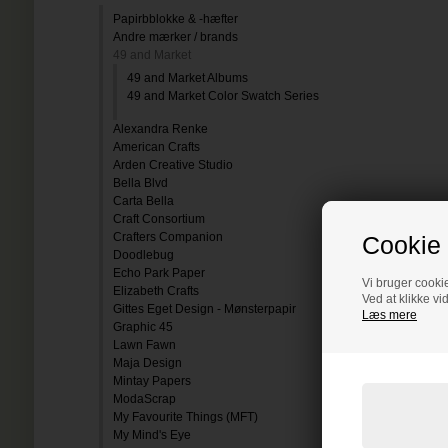
Papirbblokke & -hæfter
Andre mærker / brands
49 and Market
49 and Market Albums
49 and Market Color Swatch Series
Alexandra Renke
American Crafts
Arden Creative Studio
Bella Blvd
Carta Bella
Craft Consortium
Crafters Companion
Cookie 
Doodlebug
Echo Park Paper
Vi bruger cookie
Elizabeth Crafts
Ved at klikke vi
Gittes Eget Design - Mønsterpapir
Læs mere
Graphic 45
Lawn Fawn
Maja Design
Mintay Papers
ModaScrap
My Favourite Things (MFT)
My Mind's Eye