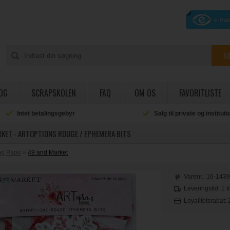
OG
SCRAPSKOLEN
FAQ
OM OS
FAVORITLISTE
Intet betalingsgebyr
Salg til private og institut
RKET - ARTOPTIONS ROUGE / EPHEMERA BITS
g Papir
»
49 and Market
Varenr.:
16-143
Leveringstid: 1 t
Loyalitetsrabat: