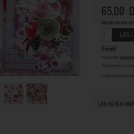
65,00
D
Klik her for pris ink
Producent:
49 and 
Producentens varenr
Pakke med superlækk
LÆS OG BLIV INS