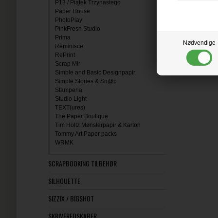
P13 / Piątek Trzynastego
Paper House
PhotoPlay
PinkFresh Studio
Prima
Nødvendige
Reminisce
RePrint
Scrap Mir
Simple and Basic Designpapir
Simple Stories & Sn@p
Stamperia
Studio Light
TEXT(ures)
The Paper Boutique
Tim Holtz Mønsterpapir & Karton
Tommy Art Paper packs
WRMK
SCRAPBOOKING TILBEHØR
SILHOUETTE
SIZZIX / BIGSHOT
SKRIVEREDSKABER