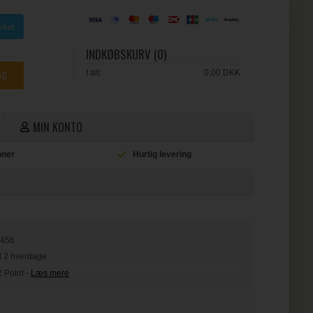
INDKØBSKURV (0)
I alt:
0,00 DKK
MIN KONTO
ioner
Hurtig levering
L
9456
il 2 hverdage
2 Point
-
Læs mere