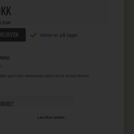
KK
l. fragt
Varen er på lager
Market
.:
er pynt i den sædvanlige lækre stil fra 49 and Market.
PIRERET
Læs flere artikler...