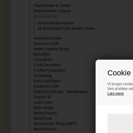
Papirbblokke & -hæfter
Andre mærker / brands
49 and Market
49 and Market Albums
49 and Market Color Swatch Series
Alexandra Renke
American Crafts
Arden Creative Studio
Bella Blvd
Carta Bella
Craft Consortium
Crafters Companion
Cookie 
Doodlebug
Echo Park Paper
Vi bruger cookie
Elizabeth Crafts
Ved at klikke vi
Gittes Eget Design - Mønsterpapir
Læs mere
Graphic 45
Lawn Fawn
Maja Design
Mintay Papers
ModaScrap
My Favourite Things (MFT)
My Mind's Eye