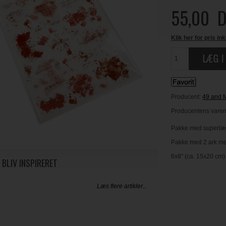
55,00
D
Klik her for pris ink
Producent:
49 and 
Producentens varenr
Pakke med superlækk
Pakke med 2 ark med
6x8" (ca. 15x20 cm)
 BLIV INSPIRERET
Læs flere artikler...