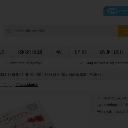
OG
SCRAPSKOLEN
FAQ
OM OS
FAVORITLISTE
Intet betalingsgebyr
Salg til private og institut
KET ESSENTIAL RUB-ONS - TEXTBLENDS / SALSA 6X8" (2 ARK)
g Papir
»
49 and Market
Varenr.:
16-143
Leveringstid: 1 t
Loyalitetsrabat: