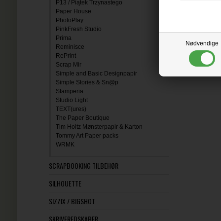
P13 / Piątek Trzynastego
Paper House
PhotoPlay
PinkFresh Studio
Prima
Nødvendige
Reminisce
RePrint
Scrap Mir
Simple and Basic Designpapir
Simple Stories & Sn@p
Stamperia
Studio Light
TEXT(ures)
The Paper Boutique
Tim Holtz Mønsterpapir & Karton
Tommy Art Paper packs
WRMK
SCRAPBOOKING TILBEHØR
SILHOUETTE
SIZZIX / BIGSHOT
SKRIVEREDSKABER