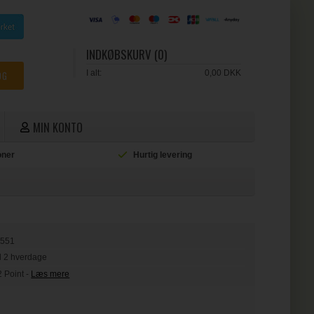
INDKØBSKURV (0)
I alt:
0,00 DKK
MIN KONTO
ioner
Hurtig levering
L
7551
il 2 hverdage
2 Point
-
Læs mere