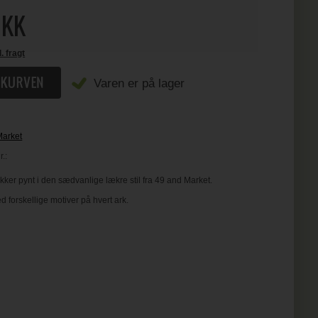
KK
l. fragt
Varen er på lager
Market
.:
er pynt i den sædvanlige lækre stil fra 49 and Market.
 forskellige motiver på hvert ark.