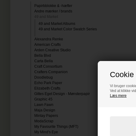
Papirbblokke & -hæfter
Andre mærker / brands
49 and Market
49 and Market Albums
49 and Market Color Swatch Series
Alexandra Renke
American Crafts
Arden Creative Studio
Bella Blvd
Carta Bella
Craft Consortium
Crafters Companion
Cookie 
Doodlebug
Echo Park Paper
Vi bruger cookie
Elizabeth Crafts
Ved at klikke vi
Gittes Eget Design - Mønsterpapir
Læs mere
Graphic 45
Lawn Fawn
Maja Design
Mintay Papers
ModaScrap
My Favourite Things (MFT)
My Mind's Eye