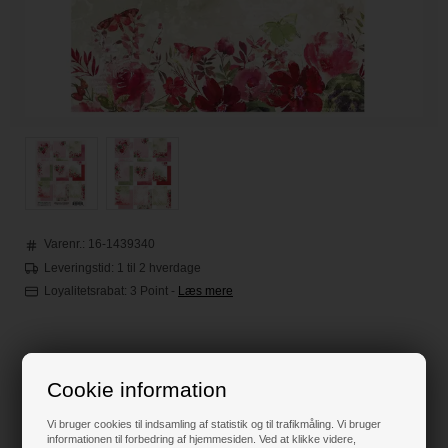
Varenr.:
16-1439340
Leveringstid: 1 til 2 hverdage
Loyalitetsrabat:
3 Point
-
Læs mere
110,00
DKK
Cookie information
Klik her for pris inkl. fragt
Vi bruger cookies til indsamling af statistik og til trafikmåling. Vi bruger
informationen til forbedring af hjemmesiden. Ved at klikke videre,